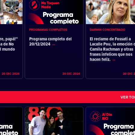
PROGRAMAS COMPLETOS
DARWIN CONCENTRADO
re, papá!”
Programa completo del
El reclamo de Fossati a
ia de No
20/12/2024
Lacalle Pou, la emoción 
el mundo
Camila Rachman y otras
frases infelices que nos
hacen feliz.
20 DIC 2024
20 DIC 2024
20 DIC 
VER T