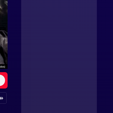
ados)