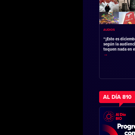
AUDIOS
“¡Esto es diciemb
según la audienc
toquen nada en 
AL DÍA 810