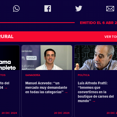
EMITIDO EL 6 ABR 
RURAL
VER T
ETOS
GANADERÍA
POLÍTICA
to del
Manuel Acevedo: ‘‘un
Luis Alfredo Fratti:
024
mercado muy demandante
‘‘tenemos que
en todas las categorías’’
convertirnos en la
boutique de carnes del
mundo’’
20 DIC 2024
20 DIC 2024
20 DIC 