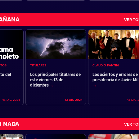
MAÑANA
VER T
ETOS
TITULARES
CLAUDIO FANTINI
to del
Los principales titulares de
Los aciertos y errores de 
este viernes 13 de
presidencia de Javier Mil
diciembre
13 DIC 2024
13 DIC 2024
13 DIC 
N NADA
VER T