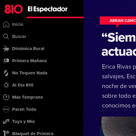
ABRAN CAN
Inicio
“Siem
Buscar
actuac
Dinámica Rural
Primera Mañana
Erica Rivas 
No Toquen Nada
salvajes, Es
Al Día 810
noche de ver
sobre todo e
Más Temprano
conocimos en
Paren Todo
Tuya y Mía
Básquet de Primera