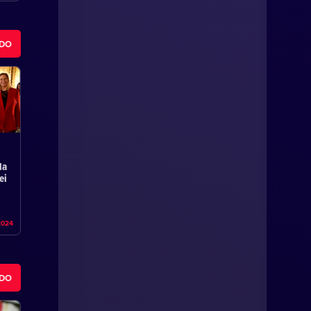
ODO
la
ei
2024
ODO