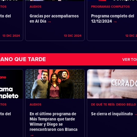
ETOS
AUDIOS
PROGRAMAS COMPLETOS
to del
Gracias por acompañarnos
Programa completo del
en Al Día
12/12/2024
13 DIC 2024
13 DIC 2024
12 DIC 
ANO QUE TARDE
VER T
ETOS
AUDIOS
DE QUÉ TE REÍS: DIEGO BELLO
to del
En el último programa de
Se cierra el inquilinato
Más Temprano que tarde
Wilmar y Diego se
reencontraron con Blanca