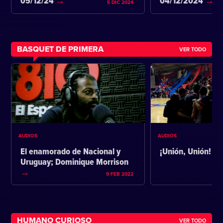
05/12/24
04/12/2024
5 DIC 2024
BASQUET DE PRIMERA
VER TODO
AUDIOS
AUDIOS
El enamorado de Nacional y
¡Unión, Unión!
Uruguay; Dominique Morrison
9 FEB 2022
HUMANO CURIOSO
VER TODO