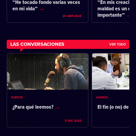
“He tocado fondo varias veces
“En mis creacione
en mi vida”
maldad es un co
importante”
20 ABR 2024
LAS CONVERSACIONES
VER TODO
AUDIOS
AUDIOS
¿Para qué leemos?
El fin (o no) de la
11 DIC 2023