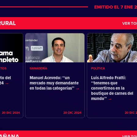
EMITIDO EL 7 ENE 
RURAL
VER T
ETOS
GANADERÍA
POLÍTICA
to del
Manuel Acevedo: ‘‘un
Luis Alfredo Fratti:
024
mercado muy demandante
‘‘tenemos que
en todas las categorías’’
convertirnos en la
boutique de carnes del
mundo’’
20 DIC 2024
20 DIC 2024
20 DIC 
MAÑANA
VER T