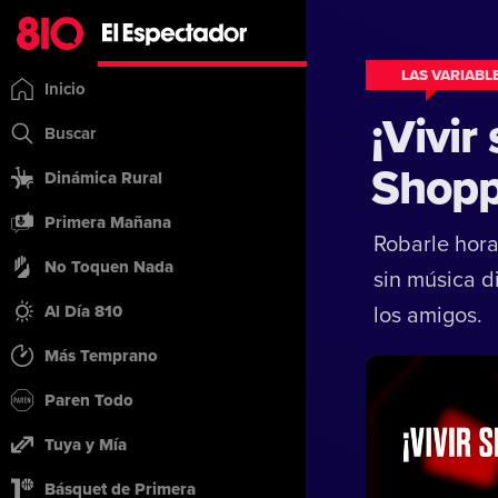
LAS VARIABL
Inicio
¡Vivir
Buscar
Shopp
Dinámica Rural
Primera Mañana
Robarle hora
No Toquen Nada
sin música d
Al Día 810
los amigos.
Más Temprano
Paren Todo
Tuya y Mía
Básquet de Primera