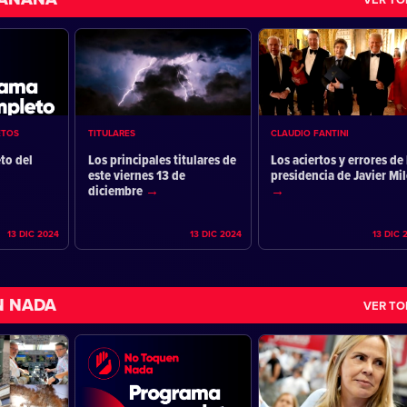
ETOS
TITULARES
CLAUDIO FANTINI
to del
Los principales titulares de
Los aciertos y errores de 
este viernes 13 de
presidencia de Javier Mil
diciembre
13 DIC 2024
13 DIC 2024
13 DIC 
N NADA
VER T