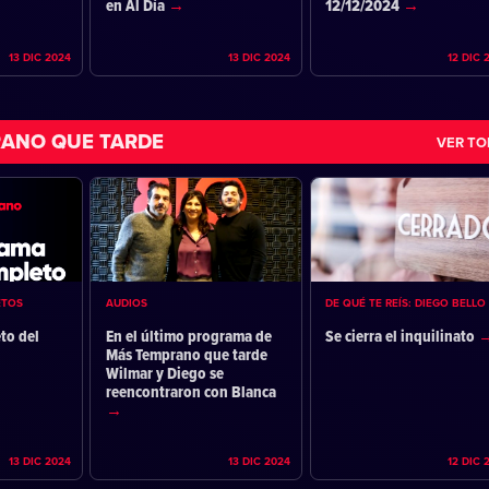
en Al Día
12/12/2024
13 DIC 2024
13 DIC 2024
12 DIC 
ANO QUE TARDE
VER T
ETOS
AUDIOS
DE QUÉ TE REÍS: DIEGO BELLO
to del
En el último programa de
Se cierra el inquilinato
Más Temprano que tarde
Wilmar y Diego se
reencontraron con Blanca
13 DIC 2024
13 DIC 2024
12 DIC 