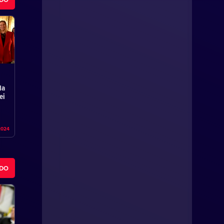
la
ei
2024
ODO