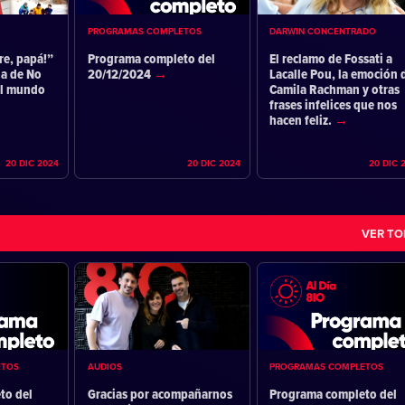
PROGRAMAS COMPLETOS
DARWIN CONCENTRADO
re, papá!”
Programa completo del
El reclamo de Fossati a
ia de No
20/12/2024
Lacalle Pou, la emoción 
el mundo
Camila Rachman y otras
frases infelices que nos
hacen feliz.
20 DIC 2024
20 DIC 2024
20 DIC 
VER T
ETOS
AUDIOS
PROGRAMAS COMPLETOS
to del
Gracias por acompañarnos
Programa completo del