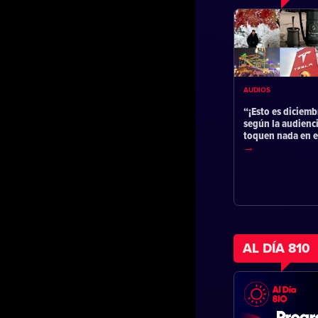
AUDIOS
“¡Esto es diciemb
según la audienc
toquen nada en 
AL DÍA 810