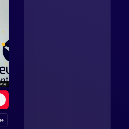
ados)