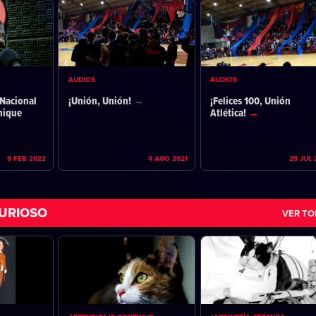
AUDIOS
AUDIOS
Nacional
¡Unión, Unión!
¡Felices 100, Unión
nique
Atlética!
9 FEB 2022
4 AGO 2021
29 JUL 
URIOSO
VER T