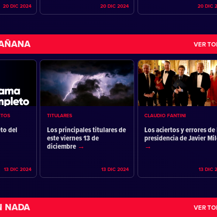
20 DIC 2024
20 DIC 2024
20 DIC 
MAÑANA
VER T
ETOS
TITULARES
CLAUDIO FANTINI
to del
Los principales titulares de
Los aciertos y errores de 
este viernes 13 de
presidencia de Javier Mil
diciembre
13 DIC 2024
13 DIC 2024
13 DIC 
N NADA
VER T