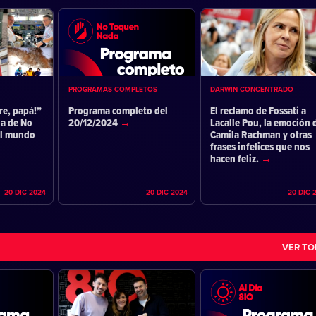
PROGRAMAS COMPLETOS
DARWIN CONCENTRADO
re, papá!”
Programa completo del
El reclamo de Fossati a
ia de No
20/12/2024
Lacalle Pou, la emoción 
el mundo
Camila Rachman y otras
frases infelices que nos
hacen feliz.
20 DIC 2024
20 DIC 2024
20 DIC 
VER T