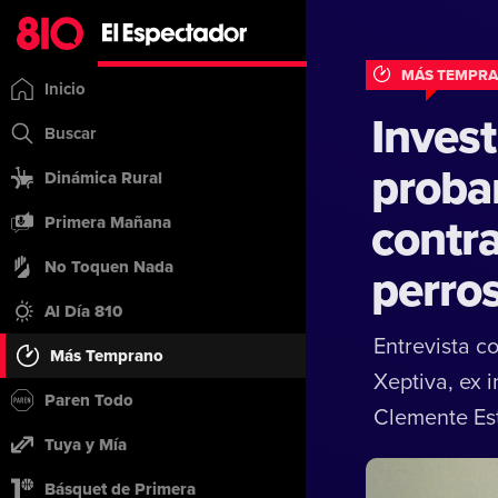
MÁS TEMPRA
Inicio
Inves
Buscar
proba
Dinámica Rural
contra
Primera Mañana
No Toquen Nada
perro
Al Día 810
Entrevista co
Más Temprano
Xeptiva, ex i
Paren Todo
Clemente Es
Tuya y Mía
Básquet de Primera