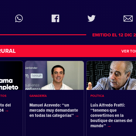
EMITIDO EL 12 DIC 
RURAL
VER T
ETOS
GANADERÍA
POLÍTICA
to del
Manuel Acevedo: ‘‘un
Luis Alfredo Fratti:
024
mercado muy demandante
‘‘tenemos que
en todas las categorías’’
convertirnos en la
boutique de carnes del
mundo’’