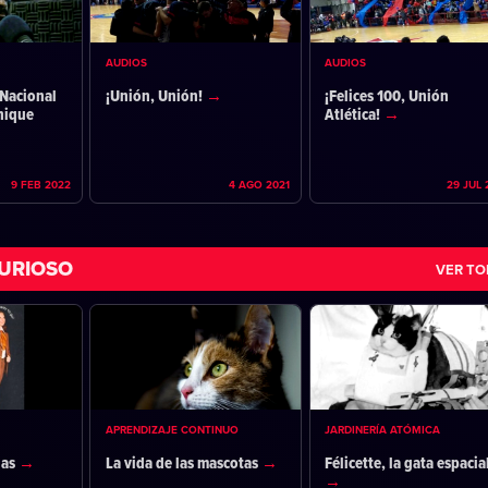
AUDIOS
AUDIOS
Nacional
¡Unión, Unión!
¡Felices 100, Unión
nique
Atlética!
9 FEB 2022
4 AGO 2021
29 JUL 
URIOSO
VER T
APRENDIZAJE CONTINUO
JARDINERÍA ATÓMICA
das
La vida de las mascotas
Félicette, la gata espacia