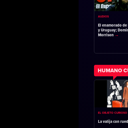
AUDIOS
El enamorado de 
y Uruguay; Domi
Morrison
HUMANO C
EL OBJETO CURIOSO
La valija con rue