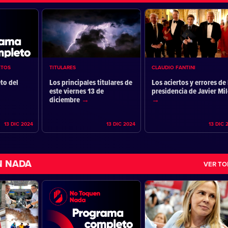
ETOS
TITULARES
CLAUDIO FANTINI
to del
Los principales titulares de
Los aciertos y errores de 
este viernes 13 de
presidencia de Javier Mil
diciembre
13 DIC 2024
13 DIC 2024
13 DIC 
N NADA
VER T