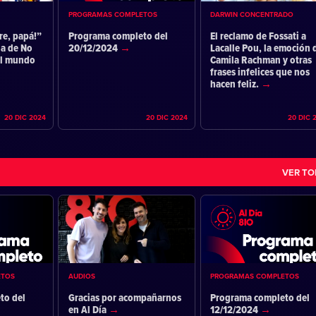
PROGRAMAS COMPLETOS
DARWIN CONCENTRADO
re, papá!”
Programa completo del
El reclamo de Fossati a
ia de No
20/12/2024
Lacalle Pou, la emoción 
el mundo
Camila Rachman y otras
frases infelices que nos
hacen feliz.
20 DIC 2024
20 DIC 2024
20 DIC 
VER T
ETOS
AUDIOS
PROGRAMAS COMPLETOS
to del
Gracias por acompañarnos
Programa completo del
en Al Día
12/12/2024