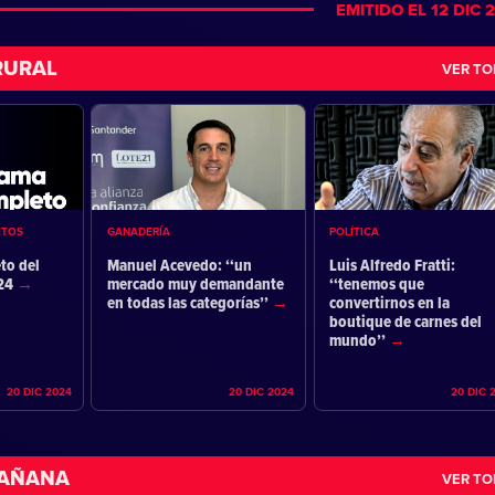
EMITIDO EL 12 DIC 
RURAL
VER T
ETOS
GANADERÍA
POLÍTICA
to del
Manuel Acevedo: ‘‘un
Luis Alfredo Fratti:
024
mercado muy demandante
‘‘tenemos que
en todas las categorías’’
convertirnos en la
boutique de carnes del
mundo’’
20 DIC 2024
20 DIC 2024
20 DIC 
MAÑANA
VER T