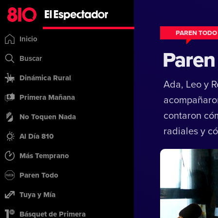
PAREN TODO
Inicio
Paren
Buscar
Dinámica Rural
Ada, Leo y R
Primera Mañana
acompañaron 
contaron cóm
No Toquen Nada
radiales y c
Al Día 810
Más Temprano
Paren Todo
Tuya y Mía
Básquet de Primera