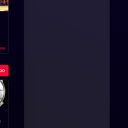
2021
ODO
l