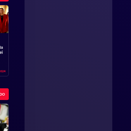
la
ei
2024
ODO