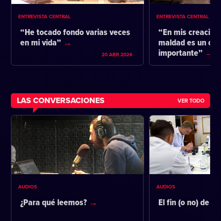
ENTREVISTA CENTRAL
ENTREVISTA CENTRAL
“He tocado fondo varias veces
“En mis creacione
en mi vida”
maldad es un co
importante”
20 ABR 2024
LAS CONVERSACIONES
VER TODO
AUDIOS
AUDIOS
¿Para qué leemos?
El fin (o no) de la