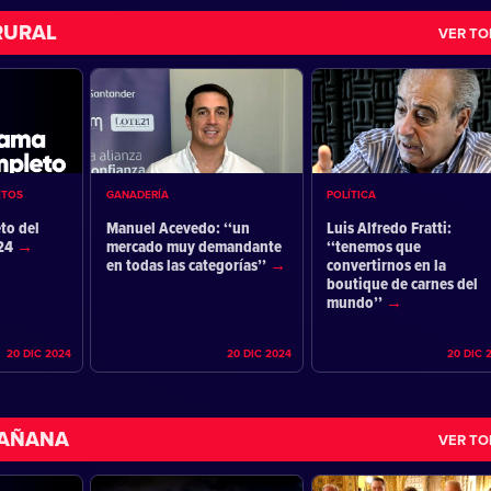
RURAL
VER T
ETOS
GANADERÍA
POLÍTICA
to del
Manuel Acevedo: ‘‘un
Luis Alfredo Fratti:
024
mercado muy demandante
‘‘tenemos que
en todas las categorías’’
convertirnos en la
boutique de carnes del
mundo’’
20 DIC 2024
20 DIC 2024
20 DIC 
MAÑANA
VER T