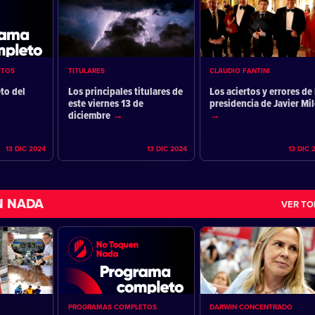
ETOS
TITULARES
CLAUDIO FANTINI
to del
Los principales titulares de
Los aciertos y errores de 
este viernes 13 de
presidencia de Javier Mil
diciembre
13 DIC 2024
13 DIC 2024
13 DIC 
N NADA
VER T
PROGRAMAS COMPLETOS
DARWIN CONCENTRADO