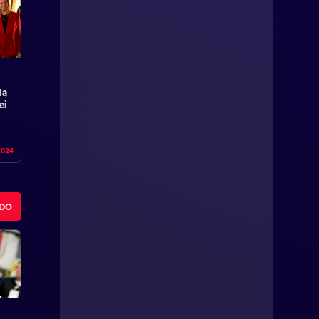
la
ei
2024
ODO