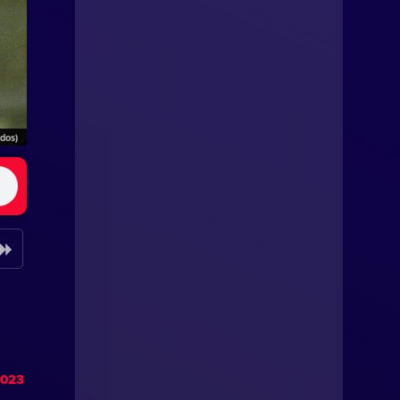
ados)
2023