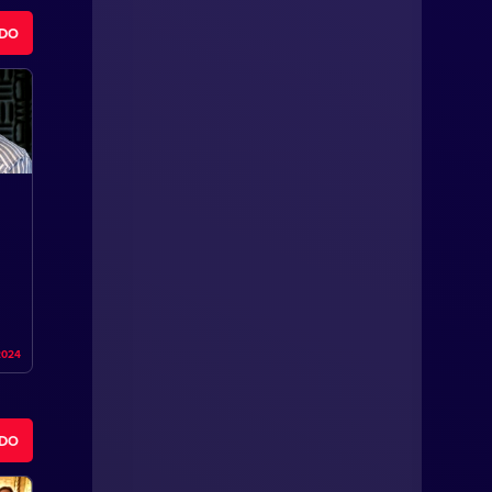
ODO
2024
ODO