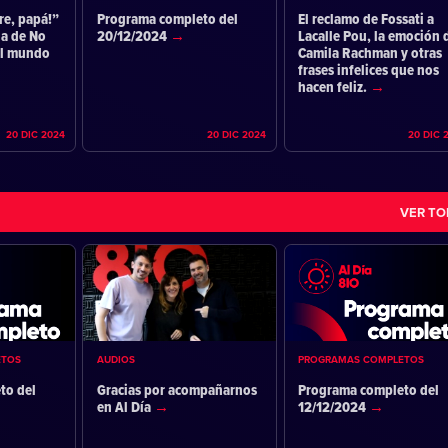
re, papá!”
Programa completo del
El reclamo de Fossati a
ia de No
20/12/2024
Lacalle Pou, la emoción 
el mundo
Camila Rachman y otras
frases infelices que nos
hacen feliz.
20 DIC 2024
20 DIC 2024
20 DIC 
VER T
ETOS
AUDIOS
PROGRAMAS COMPLETOS
to del
Gracias por acompañarnos
Programa completo del
en Al Día
12/12/2024