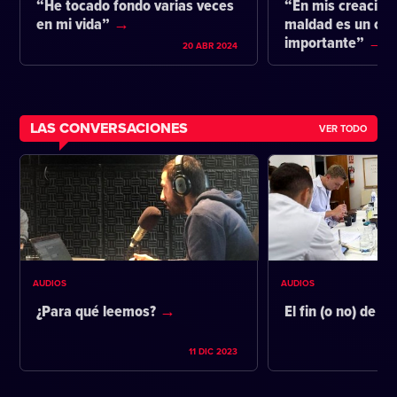
“He tocado fondo varias veces
“En mis creacione
en mi vida”
maldad es un co
importante”
20 ABR 2024
LAS CONVERSACIONES
VER TODO
AUDIOS
AUDIOS
¿Para qué leemos?
El fin (o no) de la
11 DIC 2023