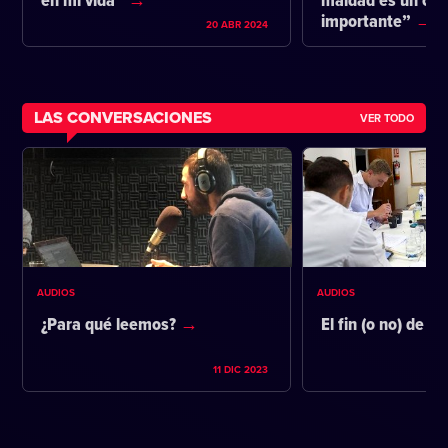
en mi vida”
maldad es un co
importante”
20 ABR 2024
LAS CONVERSACIONES
VER TODO
AUDIOS
AUDIOS
¿Para qué leemos?
El fin (o no) de la
11 DIC 2023