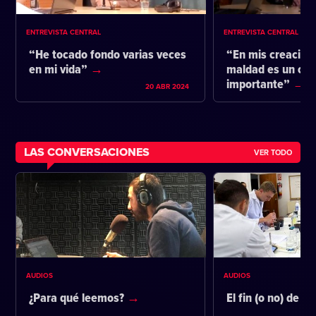
ENTREVISTA CENTRAL
ENTREVISTA CENTRAL
“He tocado fondo varias veces
“En mis creacione
en mi vida”
maldad es un co
importante”
20 ABR 2024
LAS CONVERSACIONES
VER TODO
AUDIOS
AUDIOS
¿Para qué leemos?
El fin (o no) de la