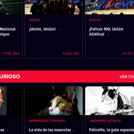
AUDIOS
AUDIOS
Nacional
¡Unión, Unión!
¡Felices 100, Unión
nique
Atlética!
9 FEB 2022
4 AGO 2021
29 JUL 
URIOSO
VER T
APRENDIZAJE CONTINUO
JARDINERÍA ATÓMICA
das
La vida de las mascotas
Félicette, la gata espacia