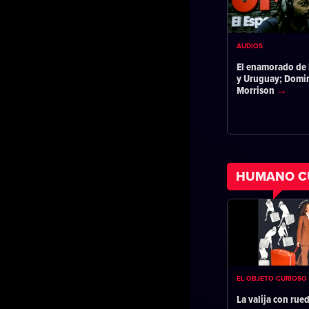
AUDIOS
El enamorado de 
y Uruguay; Domi
Morrison
HUMANO C
EL OBJETO CURIOSO
La valija con rue