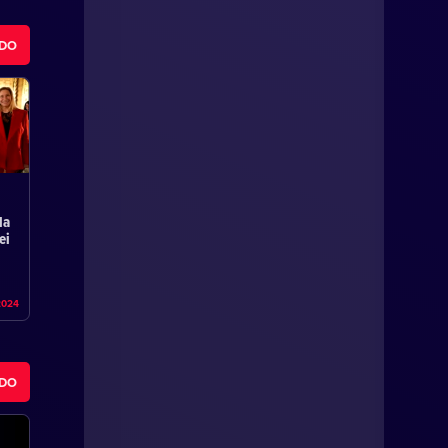
ODO
la
ei
2024
ODO