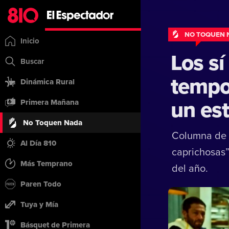
NO TOQUEN 
Inicio
Los s
Buscar
tempor
Dinámica Rural
un es
Primera Mañana
No Toquen Nada
Columna de P
Al Día 810
caprichosas”
Más Temprano
del año.
Paren Todo
Tuya y Mía
Básquet de Primera