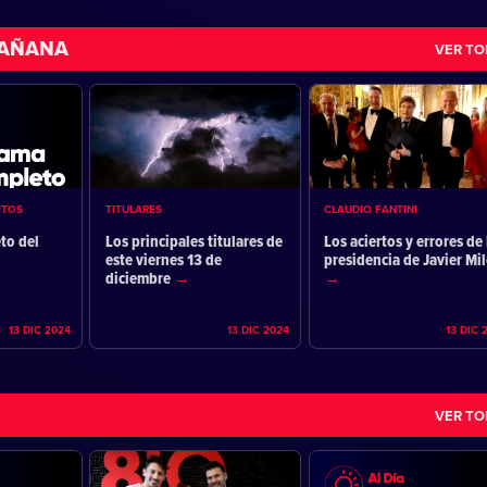
MAÑANA
VER T
ETOS
TITULARES
CLAUDIO FANTINI
to del
Los principales titulares de
Los aciertos y errores de 
este viernes 13 de
presidencia de Javier Mil
diciembre
13 DIC 2024
13 DIC 2024
13 DIC 
VER T