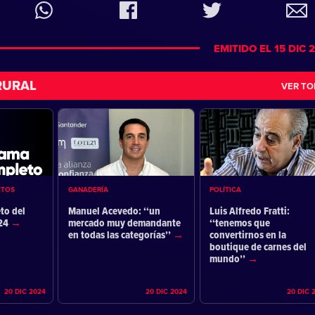
EMITIDO EL 15 DIC 
RURAL
VER T
ETOS
GANADERÍA
POLÍTICA
to del
Manuel Acevedo: ‘‘un
Luis Alfredo Fratti:
024
mercado muy demandante
‘‘tenemos que
en todas las categorías’’
convertirnos en la
boutique de carnes del
mundo’’
20 DIC 2024
20 DIC 2024
20 DIC 