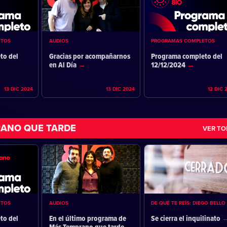
ETOS
AUDIOS
PROGRAMAS COMPLETOS
to del
Gracias por acompañarnos
Programa completo del
en Al Día
12/12/2024
13 DIC 2024
13 DIC 2024
12 DIC 
ANO QUE TARDE
VER T
ETOS
AUDIOS
DE QUÉ TE REÍS: DIEGO BELLO
to del
En el último programa de
Se cierra el inquilinato