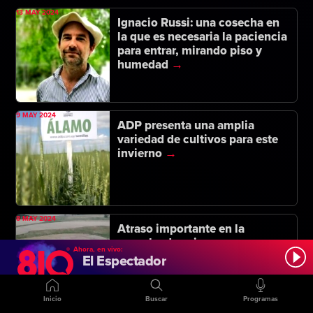
13 MAY 2024
Ignacio Russi: una cosecha en
la que es necesaria la paciencia
para entrar, mirando piso y
humedad
9 MAY 2024
ADP presenta una amplia
variedad de cultivos para este
invierno
8 MAY 2024
Atraso importante en la
cosecha de soja, con
Ahora, en vivo:
sobrecostos por secado
El Espectador
Inicio
Buscar
Programas