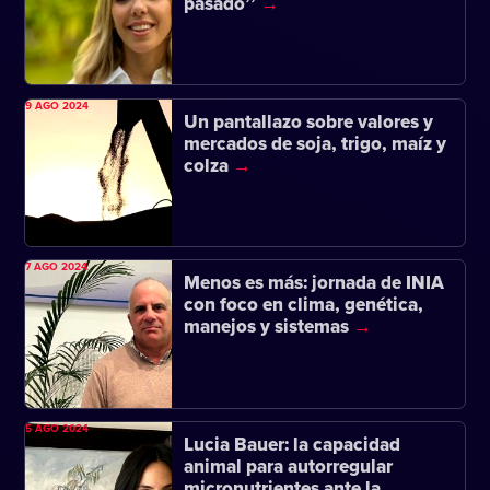
pasado’’
9 AGO 2024
Un pantallazo sobre valores y
mercados de soja, trigo, maíz y
colza
7 AGO 2024
Menos es más: jornada de INIA
con foco en clima, genética,
manejos y sistemas
5 AGO 2024
Lucia Bauer: la capacidad
animal para autorregular
micronutrientes ante la