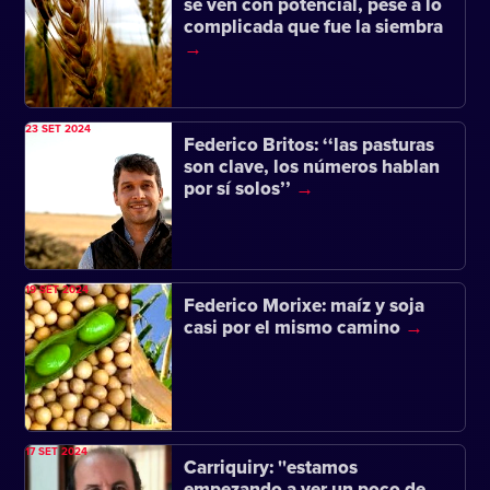
se ven con potencial, pese a lo
complicada que fue la siembra
23 SET 2024
Federico Britos: ‘‘las pasturas
son clave, los números hablan
por sí solos’’
19 SET 2024
Federico Morixe: maíz y soja
casi por el mismo camino
17 SET 2024
Carriquiry: ''estamos
empezando a ver un poco de