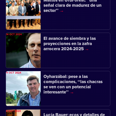
Mattos en UruForest: ‘‘una
señal clara de madurez de un
sector’’
14 OCT 2024
El avance de siembra y las
proyecciones en la zafra
arrocera 2024-2025
11 OCT 2024
Oyharzábal: pese a las
complicaciones, ‘‘las chacras
se ven con un potencial
interesante’’
8 OCT 2024
Lucía Bauer: ecos y detalles de