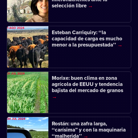
selección libre
1 AGO 2024
Esteban Carriquiry: ‘‘la
capacidad de carga es mucho
menor a la presupuestada’’
31 JUL 2024
Morixe: buen clima en zona
agrícola de EEUU y tendencia
bajista del mercado de granos
30 JUL 2024
Rostán: una zafra larga,
‘‘carísima” y con la maquinaria
‘‘malherida’’