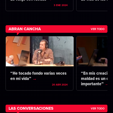
3 ENE 2024
ABRAN CANCHA
VER TODO
“He tocado fondo varias veces
“En mis creacione
en mi vida”
maldad es un co
importante”
20 ABR 2024
LAS CONVERSACIONES
VER TODO