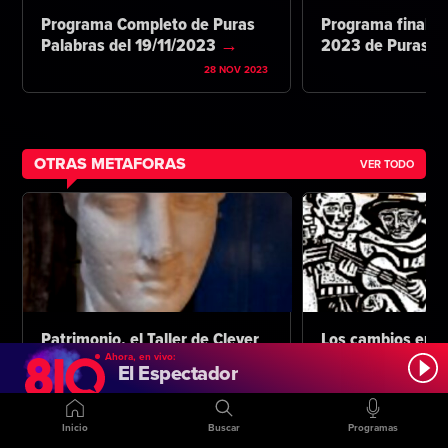
Programa Completo de Puras
Programa final d
Palabras del 19/11/2023
2023 de Puras P
28 NOV 2023
OTRAS METAFORAS
VER TODO
Patrimonio, el Taller de Clever
Los cambios en l
Lara.
Ahora, en vivo:
6 OCT 2024
El Espectador
Inicio
Buscar
Programas