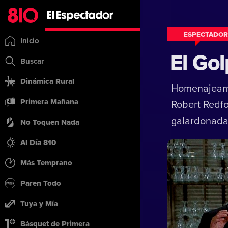
ESPECTADOR
Inicio
El Go
Buscar
Dinámica Rural
Homenajeamo
Primera Mañana
Robert Redfo
galardonadas
No Toquen Nada
Al Día 810
Más Temprano
Paren Todo
Tuya y Mía
Básquet de Primera