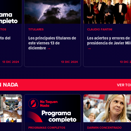
ETOS
TITULARES
CLAUDIO FANTINI
to del
Los principales titulares de
Los aciertos y errores de 
este viernes 13 de
presidencia de Javier Mil
diciembre
13 DIC 2024
13 DIC 2024
13 DIC 
N NADA
VER T
PROGRAMAS COMPLETOS
DARWIN CONCENTRADO