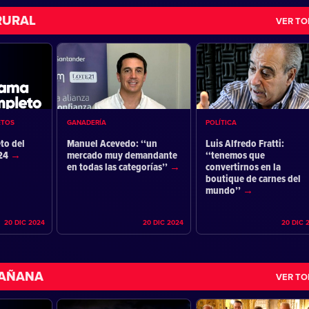
RURAL
VER T
ETOS
GANADERÍA
POLÍTICA
to del
Manuel Acevedo: ‘‘un
Luis Alfredo Fratti:
024
mercado muy demandante
‘‘tenemos que
en todas las categorías’’
convertirnos en la
boutique de carnes del
mundo’’
20 DIC 2024
20 DIC 2024
20 DIC 
MAÑANA
VER T