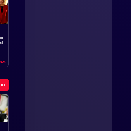
la
ei
2024
ODO