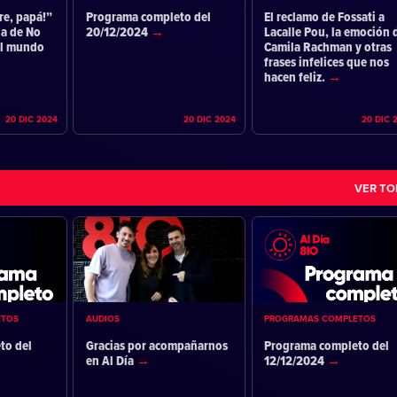
re, papá!”
Programa completo del
El reclamo de Fossati a
ia de No
20/12/2024
Lacalle Pou, la emoción 
el mundo
Camila Rachman y otras
frases infelices que nos
hacen feliz.
20 DIC 2024
20 DIC 2024
20 DIC 
VER T
ETOS
AUDIOS
PROGRAMAS COMPLETOS
to del
Gracias por acompañarnos
Programa completo del
en Al Día
12/12/2024