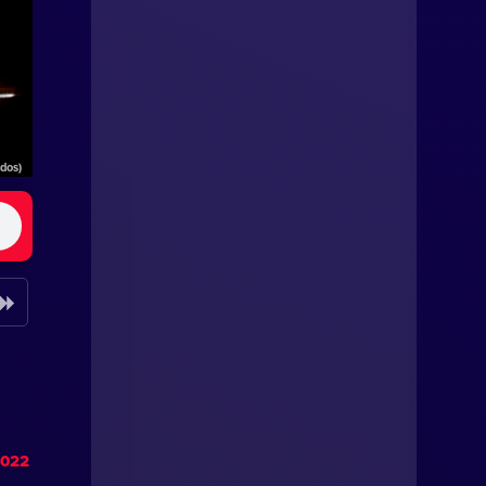
ados)
2022