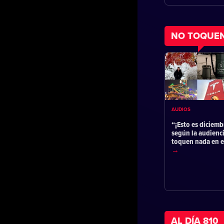
NO TOQUE
AUDIOS
“¡Esto es diciemb
según la audienc
toquen nada en 
AL DÍA 810