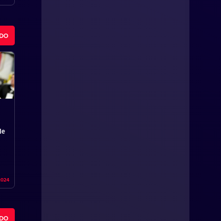
ODO
de
2024
ODO