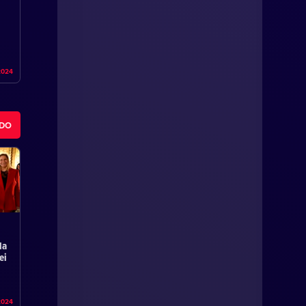
2024
ODO
la
ei
2024