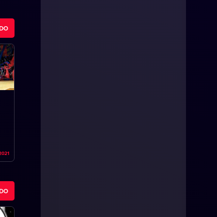
ODO
2021
ODO