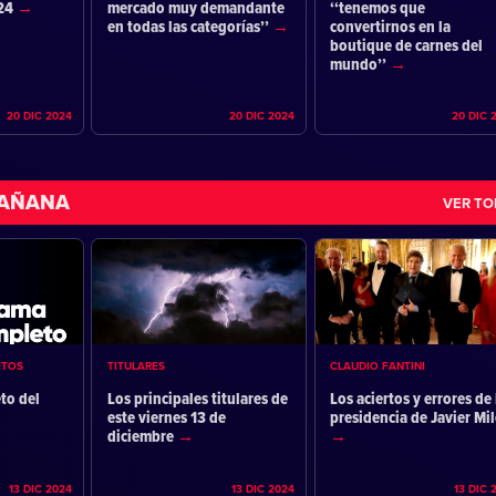
024
mercado muy demandante
‘‘tenemos que
en todas las categorías’’
convertirnos en la
boutique de carnes del
mundo’’
20 DIC 2024
20 DIC 2024
20 DIC 
MAÑANA
VER T
ETOS
TITULARES
CLAUDIO FANTINI
to del
Los principales titulares de
Los aciertos y errores de 
este viernes 13 de
presidencia de Javier Mil
diciembre
13 DIC 2024
13 DIC 2024
13 DIC 