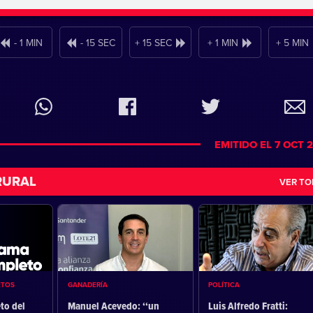
- 1 MIN
- 15 SEC
+ 15 SEC
+ 1 MIN
+ 5 MIN
EMITIDO EL 7 OCT 
RURAL
VER T
ETOS
GANADERÍA
POLÍTICA
to del
Manuel Acevedo: ‘‘un
Luis Alfredo Fratti: