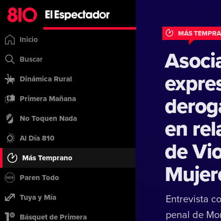
MÁS TEMPRA
Inicio
Asoci
Buscar
expre
Dinámica Rural
derog
Primera Mañana
No Toquen Nada
en rel
Al Día 810
de Vio
Más Temprano
Mujer
Paren Todo
Tuya y Mía
Entrevista c
penal de Mon
Básquet de Primera