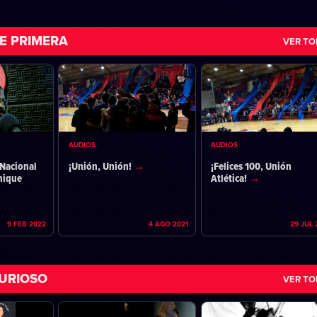
E PRIMERA
VER T
AUDIOS
AUDIOS
Nacional
¡Unión, Unión!
¡Felices 100, Unión
nique
Atlética!
9 FEB 2022
4 AGO 2021
29 JUL 
URIOSO
VER T