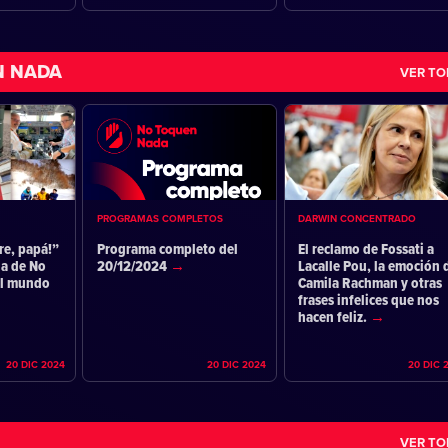
N NADA
VER T
PROGRAMAS COMPLETOS
DARWIN CONCENTRADO
re, papá!”
Programa completo del
El reclamo de Fossati a
ia de No
20/12/2024
Lacalle Pou, la emoción 
el mundo
Camila Rachman y otras
frases infelices que nos
hacen feliz.
20 DIC 2024
20 DIC 2024
20 DIC 
VER T