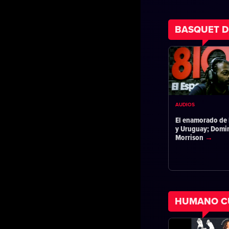
BASQUET D
AUDIOS
El enamorado de 
y Uruguay; Domi
Morrison
HUMANO C