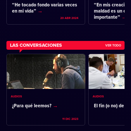
“He tocado fondo varias veces
“En mis creacione
en mi vida”
maldad es un co
importante”
20 ABR 2024
LAS CONVERSACIONES
VER TODO
AUDIOS
AUDIOS
¿Para qué leemos?
El fin (o no) de la
11 DIC 2023